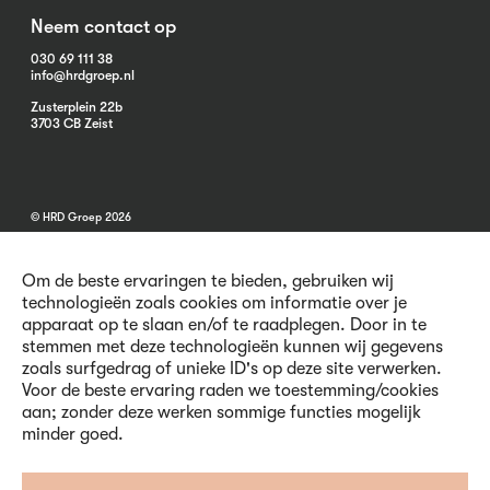
Neem contact op
030 69 111 38
info@hrdgroep.nl
Zusterplein 22b
3703 CB Zeist
© HRD Groep 2026
Om de beste ervaringen te bieden, gebruiken wij
technologieën zoals cookies om informatie over je
apparaat op te slaan en/of te raadplegen. Door in te
stemmen met deze technologieën kunnen wij gegevens
Algemene informatie
zoals surfgedrag of unieke ID's op deze site verwerken.
Contact
Voor de beste ervaring raden we toestemming/cookies
Vacatures
aan; zonder deze werken sommige functies mogelijk
Voorwaarden
minder goed.
Privacy en Cookies
Volg ons