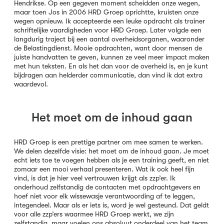
Hendrikse. Op een gegeven moment scheidden onze wegen,
maar toen Jos in 2006 HRD Groep oprichtte, kruisten onze
wegen opnieuw. Ik accepteerde een leuke opdracht als trainer
schriftelijke vaardigheden voor HRD Groep. Later volgde een
langdurig traject bij een aantal overheidsorganen, waaronder
de Belastingdienst. Mooie opdrachten, want door mensen de
juiste handvatten te geven, kunnen ze veel meer impact maken
met hun teksten. En als het dan voor de overheid is, en je kunt
bijdragen aan helderder communicatie, dan vind ik dat extra
waardevol.
Het moet om de inhoud gaan
HRD Groep is een prettige partner om mee samen te werken.
We delen dezelfde visie: het moet om de inhoud gaan. Je moet
echt iets toe te voegen hebben als je een training geeft, en niet
zomaar een mooi verhaal presenteren. Wat ik ook heel fijn
vind, is dat je hier veel vertrouwen krijgt als zzp’er. Ik
onderhoud zelfstandig de contacten met opdrachtgevers en
hoef niet voor elk wissewasje verantwoording af te leggen,
integendeel. Maar als er iets is, word je wel gesteund. Dat geldt
voor alle zzp’ers waarmee HRD Groep werkt, we zijn
zelfstandig, maar voelen ons absoluut onderdeel van het team.