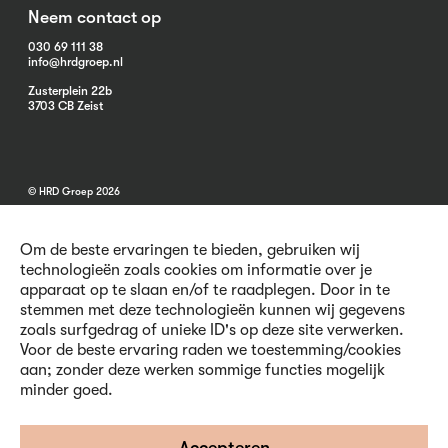
Neem contact op
030 69 111 38
info@hrdgroep.nl
Zusterplein 22b
3703 CB Zeist
© HRD Groep 2026
Om de beste ervaringen te bieden, gebruiken wij
technologieën zoals cookies om informatie over je
apparaat op te slaan en/of te raadplegen. Door in te
stemmen met deze technologieën kunnen wij gegevens
Algemene informatie
zoals surfgedrag of unieke ID's op deze site verwerken.
Contact
Voor de beste ervaring raden we toestemming/cookies
Vacatures
aan; zonder deze werken sommige functies mogelijk
Voorwaarden
minder goed.
Privacy en Cookies
Volg ons
Accepteren