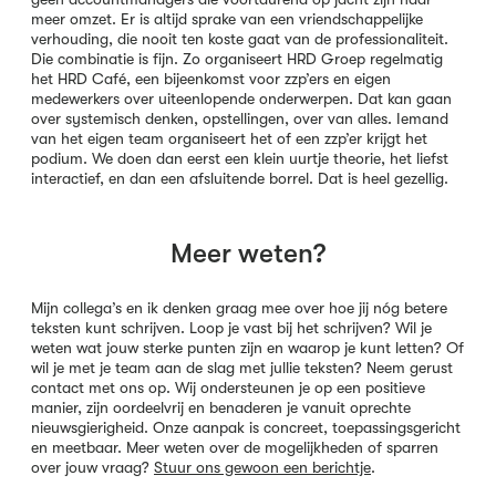
meer omzet. Er is altijd sprake van een vriendschappelijke
verhouding, die nooit ten koste gaat van de professionaliteit.
Die combinatie is fijn. Zo organiseert HRD Groep regelmatig
het HRD Café, een bijeenkomst voor zzp’ers en eigen
medewerkers over uiteenlopende onderwerpen. Dat kan gaan
over systemisch denken, opstellingen, over van alles. Iemand
van het eigen team organiseert het of een zzp’er krijgt het
podium. We doen dan eerst een klein uurtje theorie, het liefst
interactief, en dan een afsluitende borrel. Dat is heel gezellig.
Meer weten?
Mijn collega’s en ik denken graag mee over hoe jij nóg betere
teksten kunt schrijven. Loop je vast bij het schrijven? Wil je
weten wat jouw sterke punten zijn en waarop je kunt letten? Of
wil je met je team aan de slag met jullie teksten? Neem gerust
contact met ons op. Wij ondersteunen je op een positieve
manier, zijn oordeelvrij en benaderen je vanuit oprechte
nieuwsgierigheid. Onze aanpak is concreet, toepassingsgericht
en meetbaar. Meer weten over de mogelijkheden of sparren
over jouw vraag?
Stuur ons gewoon een berichtje
.