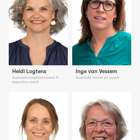
Heidi Logtens
Inge van Vessem
Associate loopbaancoach &
Associate trainer en coach
executive coach