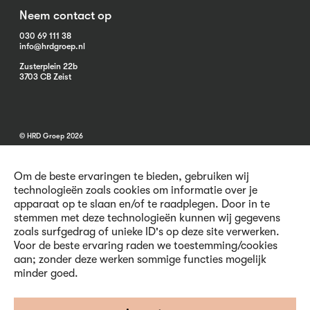
Neem contact op
030 69 111 38
info@hrdgroep.nl
Zusterplein 22b
3703 CB Zeist
© HRD Groep 2026
Om de beste ervaringen te bieden, gebruiken wij
technologieën zoals cookies om informatie over je
apparaat op te slaan en/of te raadplegen. Door in te
stemmen met deze technologieën kunnen wij gegevens
Algemene informatie
zoals surfgedrag of unieke ID's op deze site verwerken.
Contact
Voor de beste ervaring raden we toestemming/cookies
Vacatures
aan; zonder deze werken sommige functies mogelijk
Voorwaarden
minder goed.
Privacy en Cookies
Volg ons