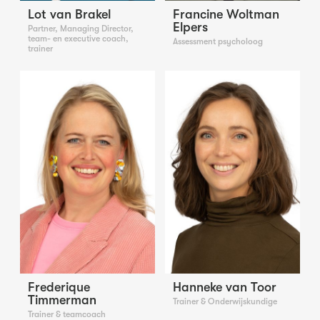
Lot van Brakel
Francine Woltman
Elpers
Partner, Managing Director,
team- en executive coach,
Assessment psycholoog
trainer
Frederique
Hanneke van Toor
Timmerman
Trainer & Onderwijskundige
Trainer & teamcoach