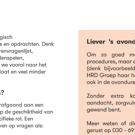
gisch
ts en opdrachten. Denk
renvragenlijst,
llenspelen,
n we vooral naar het
daat en veel minder
n?
oorafgaand aan een
 op de geschiktheid van
ifieke rol. Een
en op vragen als: