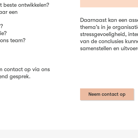
t beste ontwikkelen?
aar een
Daarnaast kan een asse
p?
thema’s in je organisatie
ie?
stressgevoeligheid, int
n ons team?
van de conclusies kunn
samenstellen en uitvoer
 contact op via ons
vend gesprek.
Neem contact op