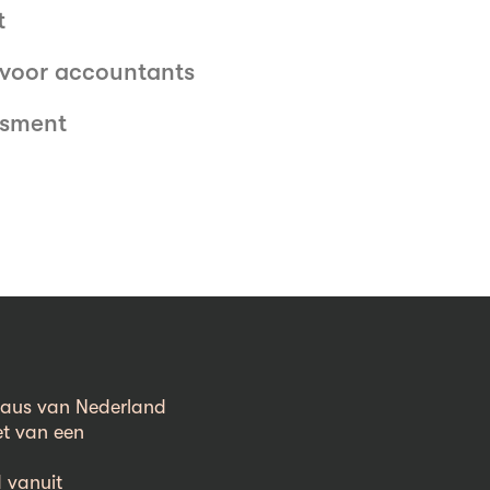
t
 voor accountants
ssment
eaus van Nederland
et van een
d vanuit