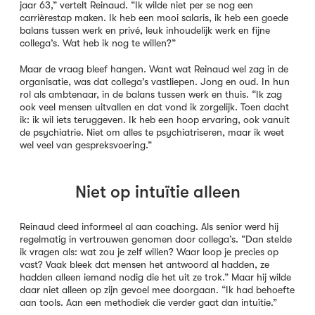
jaar 63,” vertelt Reinaud. “Ik wilde niet per se nog een
carrièrestap maken. Ik heb een mooi salaris, ik heb een goede
balans tussen werk en privé, leuk inhoudelijk werk en fijne
collega’s. Wat heb ik nog te willen?”
Maar de vraag bleef hangen. Want wat Reinaud wel zag in de
organisatie, was dat collega’s vastliepen. Jong en oud. In hun
rol als ambtenaar, in de balans tussen werk en thuis. “Ik zag
ook veel mensen uitvallen en dat vond ik zorgelijk. Toen dacht
ik: ik wil iets teruggeven. Ik heb een hoop ervaring, ook vanuit
de psychiatrie. Niet om alles te psychiatriseren, maar ik weet
wel veel van gespreksvoering.”
Niet op intuïtie alleen
Reinaud deed informeel al aan coaching. Als senior werd hij
regelmatig in vertrouwen genomen door collega’s. “Dan stelde
ik vragen als: wat zou je zelf willen? Waar loop je precies op
vast? Vaak bleek dat mensen het antwoord al hadden, ze
hadden alleen iemand nodig die het uit ze trok.” Maar hij wilde
daar niet alleen op zijn gevoel mee doorgaan. “Ik had behoefte
aan tools. Aan een methodiek die verder gaat dan intuïtie.”