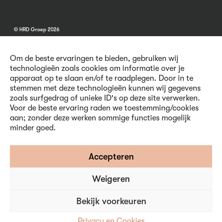
© HRD Groep 2026
Om de beste ervaringen te bieden, gebruiken wij
technologieën zoals cookies om informatie over je
apparaat op te slaan en/of te raadplegen. Door in te
stemmen met deze technologieën kunnen wij gegevens
Algemene informatie
zoals surfgedrag of unieke ID's op deze site verwerken.
Contact
Voor de beste ervaring raden we toestemming/cookies
Vacatures
aan; zonder deze werken sommige functies mogelijk
Voorwaarden
minder goed.
Privacy en Cookies
Volg ons
Accepteren
Weigeren
Inschrijven nieuwsbrief
Bekijk voorkeuren
Privacy en Cookies