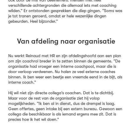
ook door de mix van deelnemers: mensen met heel
verschillende achtergronden die allemaal iets met coaching
wilden.” Er ontstonden gesprekken die diep gingen. “Soms was
je tot tranen geroerd, omdat er hele wezenlijke dingen
gebeurden. Heel bijzonder.”
Van afdeling naar organisatie
Nu werkt Reinaud met HR en zijn afdelingshoofd aan een plan
om zijn coachrol breder in te zetten binnen de gemeente. “De
organisatie had vroeger een interne coachpool, maar die is
door verloop verdwenen. Nu halen ze veel externe coaches
binnen. Ik ben weer een beetje een vreemde eend in de bijt, als
interne coach.”
Hij wil niet zijn directe collega’s coachen. Dat is te dichtbij.
Maar voor de rest van de organisatie ziet hij volop
mogelijkheden. “Ik ben al in dienst, dus de drempel is laag.
Geen offertes, geen intake bij een extern bureau. Gewoon een
collega die beschikbaar is als iemand ergens mee zit. Dat is
precies hoe ik het wil doen.”