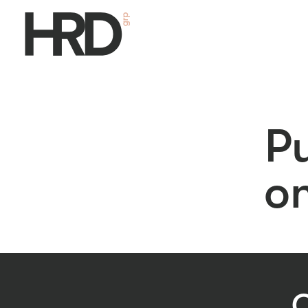
Pu
o
O