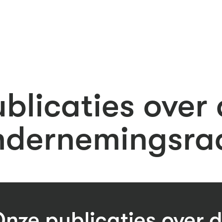
blicaties over
ndernemingsra
nze publicaties over 