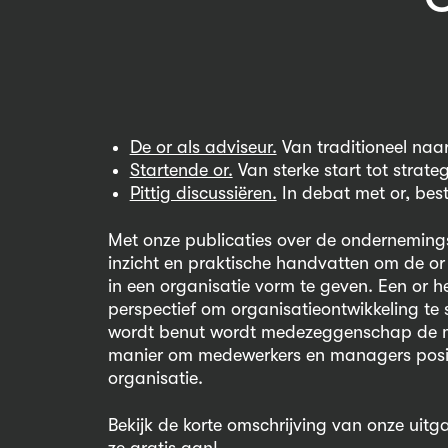
De or als adviseur.
Van traditioneel na
Startende or.
Van sterke start tot strate
Pittig discussiëren.
In debat met or, bes
Met onze publicaties over de onderneming
inzicht en praktische handvatten om de 
in een organisatie vorm te geven. Een or h
perspectief om organisatieontwikkeling te 
wordt benut wordt medezeggenschap de moo
manier om medewerkers en managers positi
organisatie.
Bekijk de korte omschrijving van onze uit
ze gratis aan!