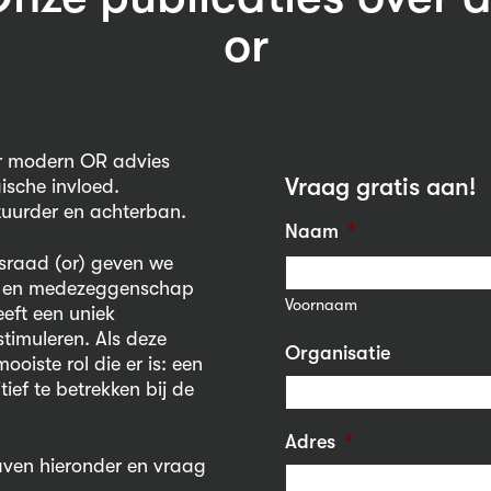
or
ar modern OR advies
Vraag gratis aan!
gische invloed.
tuurder en achterban.
Naam
*
sraad (or) geven we
or en medezeggenschap
Voornaam
eeft een uniek
stimuleren. Als deze
Organisatie
iste rol die er is: een
ef te betrekken bij de
Adres
*
gaven hieronder en vraag