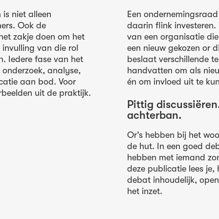
is niet alleen
Een ondernemingsraad (
mers. Ook de
daarin flink investeren.
het zakje doen om het
van een organisatie die
invulling van die rol
een nieuw gekozen or di
n. Iedere fase van het
beslaat verschillende te
, onderzoek, analyse,
handvatten om als nieu
icatie aan bod. Voor
én om invloed uit te ku
rbeelden uit de praktijk.
Pittig discussiëre
achterban.
Or’s hebben bij het woo
de hut. In een goed deb
hebben met iemand zond
deze publicatie lees je,
debat inhoudelijk, ope
het inzet.