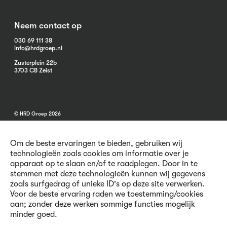
Neem contact op
030 69 111 38
info@hrdgroep.nl
Zusterplein 22b
3703 CB Zeist
© HRD Groep 2026
Om de beste ervaringen te bieden, gebruiken wij
technologieën zoals cookies om informatie over je
apparaat op te slaan en/of te raadplegen. Door in te
stemmen met deze technologieën kunnen wij gegevens
Algemene informatie
zoals surfgedrag of unieke ID's op deze site verwerken.
Contact
Voor de beste ervaring raden we toestemming/cookies
Vacatures
aan; zonder deze werken sommige functies mogelijk
Voorwaarden
minder goed.
Privacy en Cookies