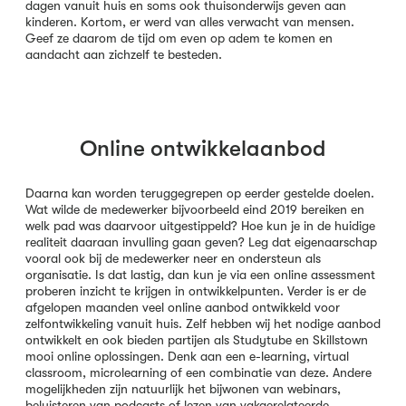
dagen vanuit huis en soms ook thuisonderwijs geven aan
kinderen. Kortom, er werd van alles verwacht van mensen.
Geef ze daarom de tijd om even op adem te komen en
aandacht aan zichzelf te besteden.
Online ontwikkelaanbod
Daarna kan worden teruggegrepen op eerder gestelde doelen.
Wat wilde de medewerker bijvoorbeeld eind 2019 bereiken en
welk pad was daarvoor uitgestippeld? Hoe kun je in de huidige
realiteit daaraan invulling gaan geven? Leg dat eigenaarschap
vooral ook bij de medewerker neer en ondersteun als
organisatie. Is dat lastig, dan kun je via een online assessment
proberen inzicht te krijgen in ontwikkelpunten. Verder is er de
afgelopen maanden veel online aanbod ontwikkeld voor
zelfontwikkeling vanuit huis. Zelf hebben wij het nodige aanbod
ontwikkelt en ook bieden partijen als Studytube en Skillstown
mooi online oplossingen. Denk aan een e-learning, virtual
classroom, microlearning of een combinatie van deze. Andere
mogelijkheden zijn natuurlijk het bijwonen van webinars,
beluisteren van podcasts of lezen van vakgerelateerde