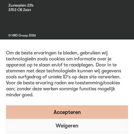
Zusterplein 22b
3703 CB Zeist
© HRD Groep 2026
Om de beste ervaringen te bieden, gebruiken wij
technologieën zoals cookies om informatie over je
apparaat op te slaan en/of te raadplegen. Door in te
stemmen met deze technologieën kunnen wij gegevens
Algemene informatie
zoals surfgedrag of unieke ID's op deze site verwerken.
Contact
Voor de beste ervaring raden we toestemming/cookies
Vacatures
aan; zonder deze werken sommige functies mogelijk
Voorwaarden
minder goed.
Privacy en Cookies
Volg ons
Accepteren
Weigeren
Inschrijven nieuwsbrief