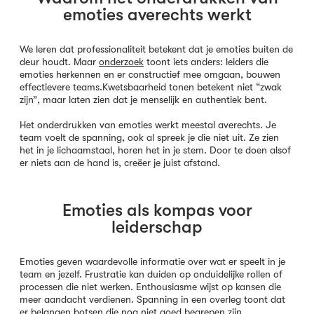
emoties averechts werkt
We leren dat professionaliteit betekent dat je emoties buiten de
deur houdt. Maar
onderzoek
toont iets anders: leiders die
emoties herkennen en er constructief mee omgaan, bouwen
effectievere teams.Kwetsbaarheid tonen betekent niet “zwak
zijn”, maar laten zien dat je menselijk en authentiek bent.
Het onderdrukken van emoties werkt meestal averechts. Je
team voelt de spanning, ook al spreek je die niet uit. Ze zien
het in je lichaamstaal, horen het in je stem. Door te doen alsof
er niets aan de hand is, creëer je juist afstand.
Emoties als kompas voor
leiderschap
Emoties geven waardevolle informatie over wat er speelt in je
team en jezelf. Frustratie kan duiden op onduidelijke rollen of
processen die niet werken. Enthousiasme wijst op kansen die
meer aandacht verdienen. Spanning in een overleg toont dat
er belangen botsen die nog niet goed begrepen zijn.