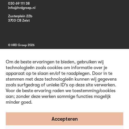
030 69 111 38
info@hrdgroep.nl
Zusterplein 22b
3703 CB Zeist
© HRD Groep 2026
Om de beste ervaringen te bieden, gebruiken wij
technologieën zoals cookies om informatie over je
apparaat op te slaan en/of te raadplegen. Door in te
stemmen met deze technologieën kunnen wij gegevens
Algemene informatie
zoals surfgedrag of unieke ID's op deze site verwerken.
Contact
Voor de beste ervaring raden we toestemming/cookies
Vacatures
aan; zonder deze werken sommige functies mogelijk
Voorwaarden
minder goed.
Privacy en Cookies
Volg ons
Accepteren