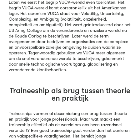
Laten we eerst het begrip VUCA-wereld even toelichten. Het
begrip
VUCA-wereld
komt oorspronkelijk uit het Amerikaanse
leger. Het acroniem VUCA staat voor Volatility, Uncertainty,
Complexity, en Ambiguity (volatiliteit, onzekerheid,
complexiteit en ambiguïteit). Het werd geïntroduceerd door het
US Army College om de veranderende en onzekere wereld na
de Koude Oorlog te beschrijven. Later werd de term
overgenomen door bedrijven en organisaties om de complexe
en onvoorspelbare zakelijke omgeving te duiden waarin ze
opereren. Tegenwoordig gebruiken we VUCA meer algemeen
om de snel veranderende wereld te beschrijven, gekenmerkt
door snelle technologische vooruitgang, globalisering en
veranderende klantbehoeften.
Traineeship als brug tussen theorie
en praktijk
Traineeships vormen al decennialang een brug tussen theorie
en praktijk voor jonge professionals. Maar wat maakt een
traineeship effectief als de wereld om ons heen razendsnel
verandert? Een goed traineeship gaat verder dan het aanleren
van vakspecifieke vaardigheden. Het bereidt jonge