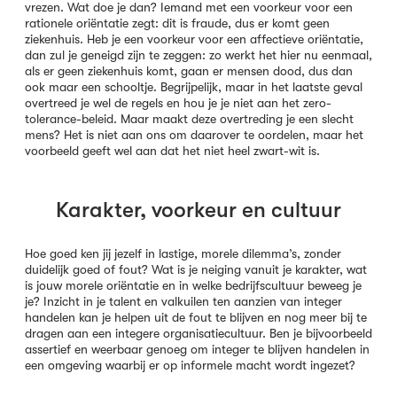
vrezen. Wat doe je dan? Iemand met een voorkeur voor een
rationele oriëntatie zegt: dit is fraude, dus er komt geen
ziekenhuis. Heb je een voorkeur voor een affectieve oriëntatie,
dan zul je geneigd zijn te zeggen: zo werkt het hier nu eenmaal,
als er geen ziekenhuis komt, gaan er mensen dood, dus dan
ook maar een schooltje. Begrijpelijk, maar in het laatste geval
overtreed je wel de regels en hou je je niet aan het zero-
tolerance-beleid. Maar maakt deze overtreding je een slecht
mens? Het is niet aan ons om daarover te oordelen, maar het
voorbeeld geeft wel aan dat het niet heel zwart-wit is.
Karakter, voorkeur en cultuur
Hoe goed ken jij jezelf in lastige, morele dilemma’s, zonder
duidelijk goed of fout? Wat is je neiging vanuit je karakter, wat
is jouw morele oriëntatie en in welke bedrijfscultuur beweeg je
je? Inzicht in je talent en valkuilen ten aanzien van integer
handelen kan je helpen uit de fout te blijven en nog meer bij te
dragen aan een integere organisatiecultuur. Ben je bijvoorbeeld
assertief en weerbaar genoeg om integer te blijven handelen in
een omgeving waarbij er op informele macht wordt ingezet?