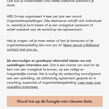
Ook kun je onderzoeken voor welke toekomst scenario’s je
staat.
HRD Groep organiseert 4 keer per jaar een avond
Organisatieopstellingen. Elke deelnemer schrijft zich individueel
in, waarbij je kunt kiezen of je een vraagstuk aanlevert of
actief meedoet aan de workshop als representant.
Heb je vragen, wil je meer weten of ben je benieuwd of de
organisatieopstelling iets voor jou is?
Neem gerust vrijblijvend
contact met ons op.
Als eenvoudiger en goedkoper alternatief bieden we ook
opstellingen-interviews aan.
Dat is een manier om snel tot de
kern van een vraagstuk te komen, op een veilige en
toegankelijke manier. Het is nuttig als verkenning voorafgaand
aan een opstelling, als zelfstandig systemisch gesprek en in
coaching, supervisie of organisatiebegeleiding.
Lees meer over
opstelling-interviews.
Houd me op de hoogte van nieuwe data