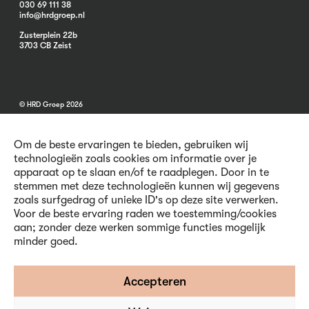
030 69 111 38
info@hrdgroep.nl
Zusterplein 22b
3703 CB Zeist
© HRD Groep 2026
Om de beste ervaringen te bieden, gebruiken wij
technologieën zoals cookies om informatie over je
apparaat op te slaan en/of te raadplegen. Door in te
stemmen met deze technologieën kunnen wij gegevens
Algemene informatie
zoals surfgedrag of unieke ID's op deze site verwerken.
Contact
Voor de beste ervaring raden we toestemming/cookies
Vacatures
aan; zonder deze werken sommige functies mogelijk
Voorwaarden
minder goed.
Privacy en Cookies
Volg ons
Accepteren