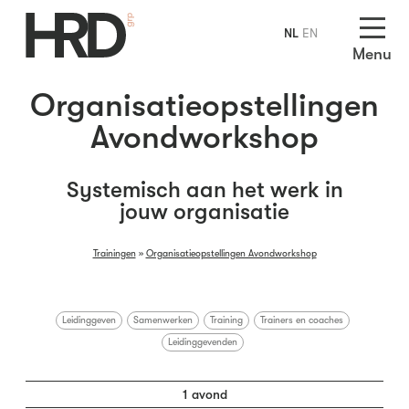
NL
EN
Menu
Organisatieopstellingen
Avondworkshop
Systemisch aan het werk in
jouw organisatie
Trainingen
»
Organisatieopstellingen Avondworkshop
Leidinggeven
Samenwerken
Training
Trainers en coaches
Leidinggevenden
1 avond