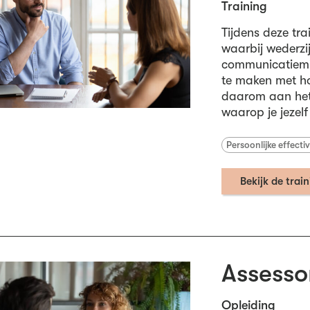
Training
Tijdens deze tra
waarbij wederzij
communicatiemid
te maken met ho
daarom aan het 
waarop je jezelf 
Persoonlijke effectiv
Bekijk de trai
Assesso
Opleiding