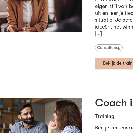
eigen stijl van b
uit en leer je fl
situatie. Je oe
ideeën, het win
[…]
Consultancy
Bekijk de trai
Coach i
Training
Ben je een erva