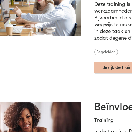
Deze training i
werkzaamheden 
Bijvoorbeeld al
wegwijs te maken
in deze taak en 
zodat degene die
Begeleiden
Bekijk de trai
Beïnvlo
Training
In de training 