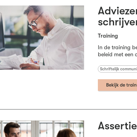
Advieze
schrijv
Training
In de training b
beleid met een c
Schriftelijk commun
Bekijk de trai
Asserti