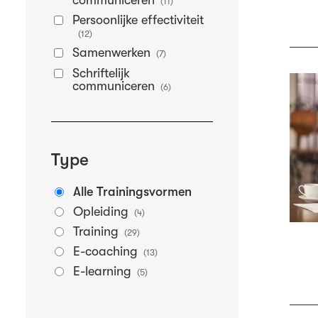
communiceren
(11)
Persoonlijke effectiviteit
(12)
Samenwerken
(7)
Schriftelijk
communiceren
(6)
Type
Alle Trainingsvormen
Opleiding
(4)
Training
(29)
E-coaching
(13)
E-learning
(5)