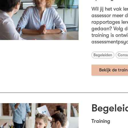
Wil jij het vak 
assessor meer d
rapportages ler
gedaan? Volg da
training is ont
assessmentpsyc
Begeleiden
Consu
Bekijk de trai
Begelei
Training