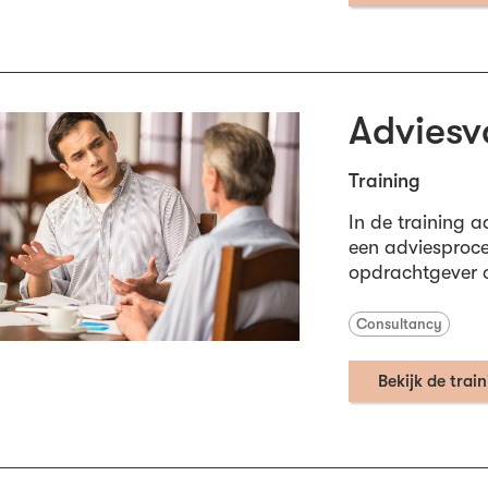
Adviesv
Training
In de training 
een adviesproces
opdrachtgever 
Consultancy
Bekijk de trai