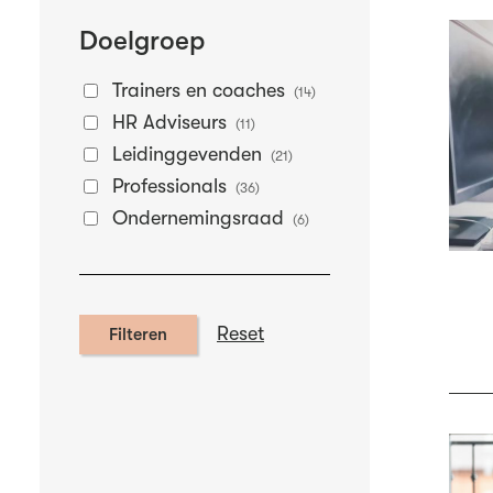
Doelgroep
Trainers en coaches
(14)
HR Adviseurs
(11)
Leidinggevenden
(21)
Professionals
(36)
Ondernemingsraad
(6)
Reset