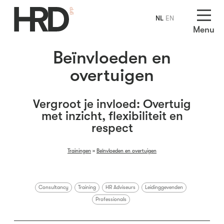
NL
EN
Menu
Beïnvloeden en
overtuigen
Vergroot je invloed: Overtuig
met inzicht, flexibiliteit en
respect
Trainingen
»
Beïnvloeden en overtuigen
Consultancy
Training
HR Adviseurs
Leidinggevenden
Professionals