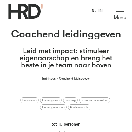
NL
EN
Menu
Coachend leidinggeven
Leid met impact: stimuleer
eigenaarschap en breng het
beste in je team naar boven
Trainingen
»
Coachend leidinggeven
Begeleiden
Leidinggeven
Training
Trainers en coaches
Leidinggevenden
Professionals
tot 10 personen