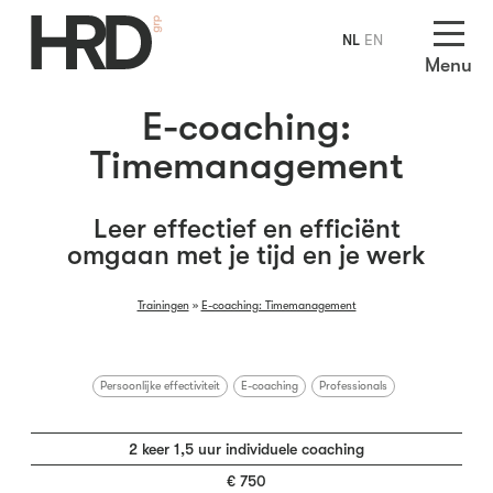
NL
EN
Menu
E-coaching:
Timemanagement
Leer effectief en efficiënt
omgaan met je tijd en je werk
Trainingen
»
E-coaching: Timemanagement
Persoonlijke effectiviteit
E-coaching
Professionals
2 keer 1,5 uur individuele coaching
€ 750